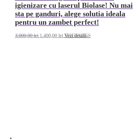
igienizare cu laserul Biolase! Nu mai
sta pe ganduri, alege solutia ideala
pentru un zambet perfect!
Original
Current
3.000,00
lei
1.400,00
lei
Vezi detalii->
price
price
was:
is:
3.000,00 lei.
1.400,00 lei.