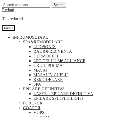
Search
Search
for:
Redutti
Top reduceri
Skip
Skip
Menu
to
to
navigation
content
INFRUMUSETARE
SPA&REMODELARE
LIPOSONIX
RADIOFRECVENTA
DERMOCELL
LPG CELLU M6 ALLIANCE
CRIOLIPOLIZA
MASAJ
MASAJ IN CUPLU
REMODELARE
SPA
EPILARE DEFINITIVA
LASER – EPILARE DEFINITIVA
EPILARE SPL IPL E LIGHT
FOREVER
COAFOR
VOPSIT