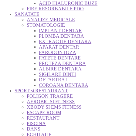
ACID HIALURONIC BUZE
FIRE RESORBABILE PDO
SANATATE
ANALIZE MEDICALE
STOMATOLOGIE
IMPLANT DENTAR
PLOMBA DENTARA
EXTRACTIE DENTARA
APARAT DENTAR
PARODONTOZA
FATETE DENTARE
PROTEZA DENTARA
ALBIRE DENTARA
SIGILARE DINTI
DETARTRAJ
COROANA DENTARA
SPORT si RESTAURANT
POLIGON TRAGERE
AEROBIC SI FITNESS
XBODY SI EMS FITNESS
ESCAPE ROOM
RESTAURANT
PISCINA
DANS
ECHITATIE