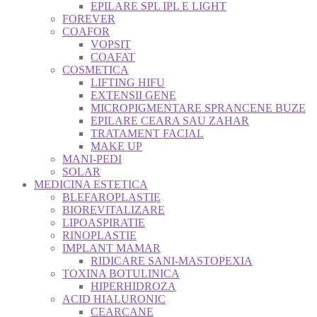
EPILARE SPL IPL E LIGHT
FOREVER
COAFOR
VOPSIT
COAFAT
COSMETICA
LIFTING HIFU
EXTENSII GENE
MICROPIGMENTARE SPRANCENE BUZE
EPILARE CEARA SAU ZAHAR
TRATAMENT FACIAL
MAKE UP
MANI-PEDI
SOLAR
MEDICINA ESTETICA
BLEFAROPLASTIE
BIOREVITALIZARE
LIPOASPIRATIE
RINOPLASTIE
IMPLANT MAMAR
RIDICARE SANI-MASTOPEXIA
TOXINA BOTULINICA
HIPERHIDROZA
ACID HIALURONIC
CEARCANE