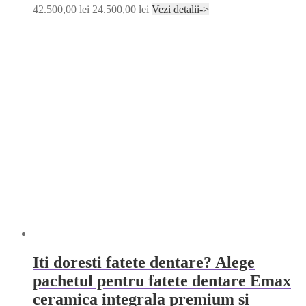
Original
Current
42.500,00
lei
24.500,00
lei
Vezi detalii->
price
price
was:
is:
42.500,00 lei.
24.500,00 lei.
Iti doresti fatete dentare? Alege
pachetul pentru fatete dentare Emax
ceramica integrala premium si